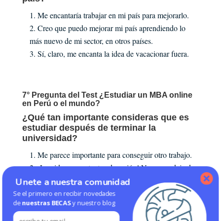
Me encantaría trabajar en mi país para mejorarlo.
Creo que puedo mejorar mi país aprendiendo lo
más nuevo de mi sector, en otros países.
Sí, claro, me encanta la idea de vacacionar fuera.
7° Pregunta del Test ¿Estudiar un MBA online
en Perú o el mundo?
¿Qué tan importante consideras que es
estudiar después de terminar la
universidad?
Me parece importante para conseguir otro trabajo.
¡La vida es constante educación! Nunca se deja de
estudiar.
Unete a nuestra comunidad
Puedo desenvolverme sin problemas solo con mi
Se el primero en recibir novedades
de
nuestras BECAS
y nuestro blog
bachiller, gracias.