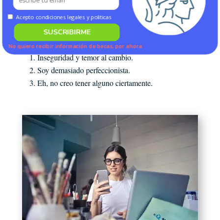
Acepto condiciones legales y politicas
8° Pregunta del Test ¿Estudiar un MBA online
en Perú o el mundo?
SUSCRIBIRME
¿Cuál es tu principal debilidad?
No quiero recibir información de becas, por ahora
Inseguridad y temor al cambio.
POWERED BY
Soy demasiado perfeccionista.
Eh, no creo tener alguno ciertamente.