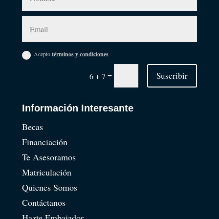
Acepto
términos y condiciones
=
Suscribir
6 + 7
Información Interesante
Becas
Financiación
Te Asesoramos
Matriculación
Quienes Somos
Contáctanos
Hazte Embajador