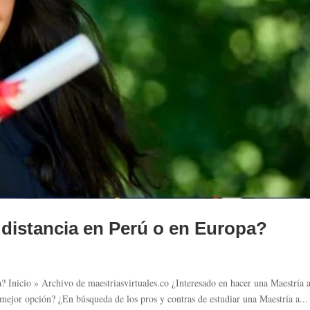
 distancia en Perú o en Europa?
? Inicio » Archivo de maestriasvirtuales.co ¿Interesado en hacer una Maestría 
 mejor opción? ¿En búsqueda de los pros y contras de estudiar una Maestría a...