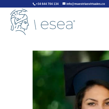
+34 644 704 134
info@maestriasvirtuales.co