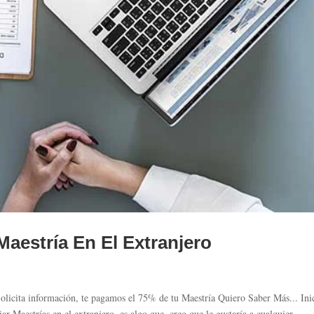
Maestría En El Extranjero
olicita información, te pagamos el 75% de tu Maestría Quiero Saber Más... Ini
 Maestrías en el extranjero, es algo que, creo que le gustaría a cualquier...