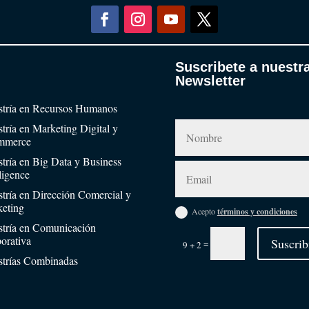
Suscribete a nuestr
Newsletter
tría en Recursos Humanos
tría en Marketing Digital y
mmerce
tría en Big Data y Business
lligence
tría en Dirección Comercial y
eting
Acepto
términos y condiciones
tría en Comunicación
orativa
Suscrib
=
9 + 2
trías Combinadas