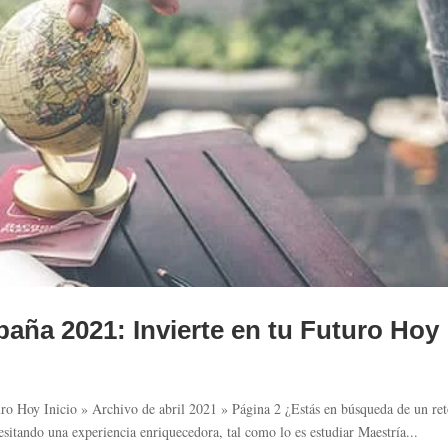
paña 2021: Invierte en tu Futuro Hoy
uro Hoy Inicio » Archivo de abril 2021 » Página 2 ¿Estás en búsqueda de un re
sitando una experiencia enriquecedora, tal como lo es estudiar Maestría...