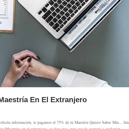
Maestría En El Extranjero
olicita información, te pagamos el 75% de tu Maestría Quiero Saber Más... Ini
 Maestrías en el extranjero, es algo que, creo que le gustaría a cualquier...