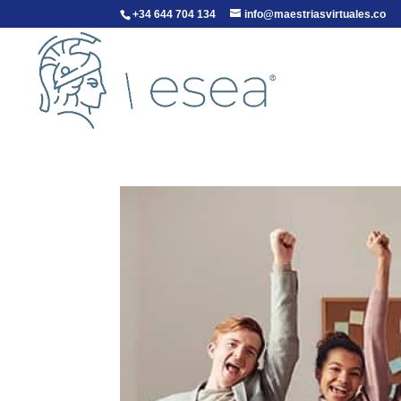
+34 644 704 134
info@maestriasvirtuales.co