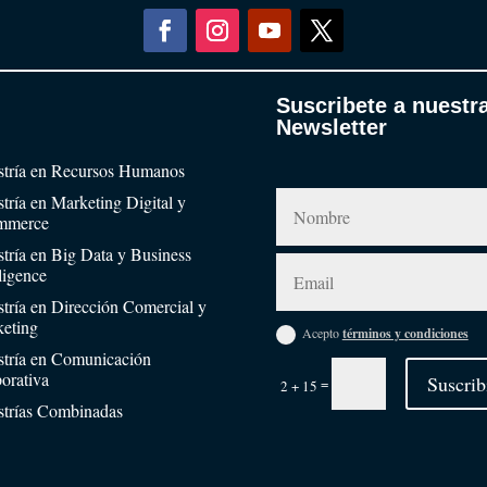
Suscribete a nuestr
Newsletter
tría en Recursos Humanos
tría en Marketing Digital y
mmerce
tría en Big Data y Business
lligence
tría en Dirección Comercial y
eting
Acepto
términos y condiciones
tría en Comunicación
orativa
Suscrib
=
2 + 15
trías Combinadas