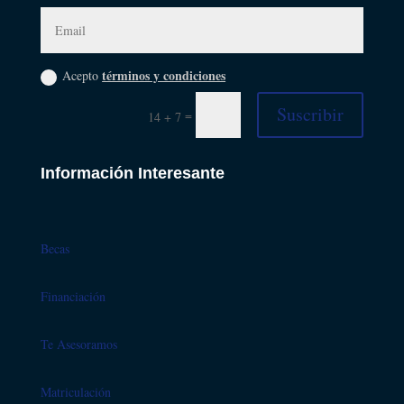
términos y condiciones
Acepto
Suscribir
=
14 + 7
Información Interesante
Becas
Financiación
Te Asesoramos
Matriculación