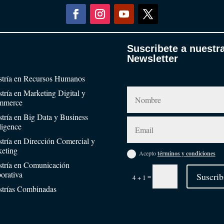
Suscribete a nuestr
Newsletter
tría en Recursos Humanos
tría en Marketing Digital y
mmerce
tría en Big Data y Business
lligence
tría en Dirección Comercial y
eting
Acepto
términos y condiciones
tría en Comunicación
orativa
Suscrib
=
4 + 1
trías Combinadas