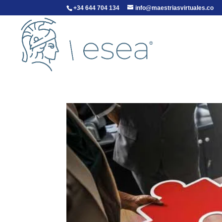
+34 644 704 134
info@maestriasvirtuales.co