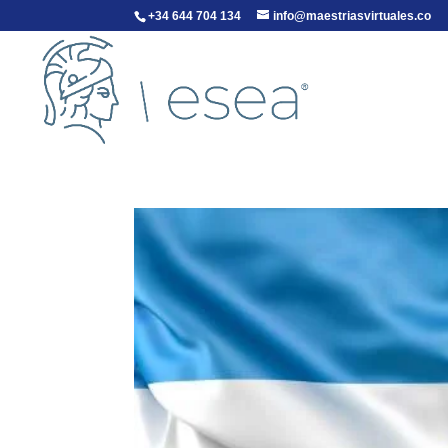
+34 644 704 134
info@maestriasvirtuales.co