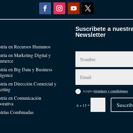
Suscribete a nuestr
Newsletter
tría en Recursos Humanos
tría en Marketing Digital y
mmerce
tría en Big Data y Business
lligence
tría en Dirección Comercial y
eting
Acepto
términos y condiciones
tría en Comunicación
orativa
Suscrib
=
6 + 15
trías Combinadas