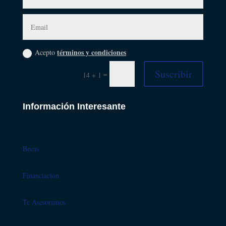
términos y condiciones
Acepto
Suscribir
=
14 + 1
Información Interesante
Becas
Financiación
Te Asesoramos