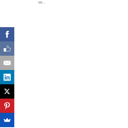
un...