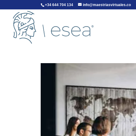
+34 644 704 134
info@maestriasvirtuales.co