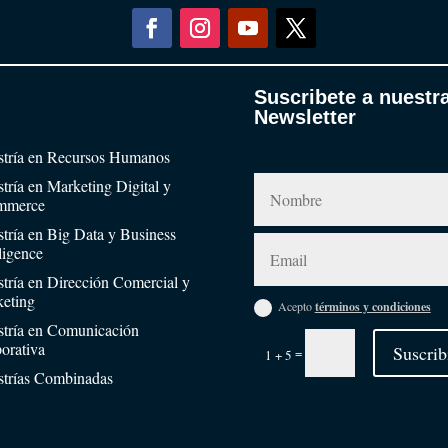
Suscribete a nuestr
Newsletter
tría en Recursos Humanos
tría en Marketing Digital y
mmerce
tría en Big Data y Business
lligence
tría en Dirección Comercial y
eting
Acepto
términos y condiciones
tría en Comunicación
orativa
Suscrib
=
1 + 5
trías Combinadas