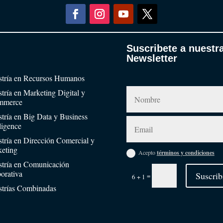
Suscribete a nuestr
Newsletter
tría en Recursos Humanos
tría en Marketing Digital y
mmerce
tría en Big Data y Business
lligence
tría en Dirección Comercial y
eting
Acepto
términos y condiciones
tría en Comunicación
orativa
Suscrib
=
6 + 1
trías Combinadas