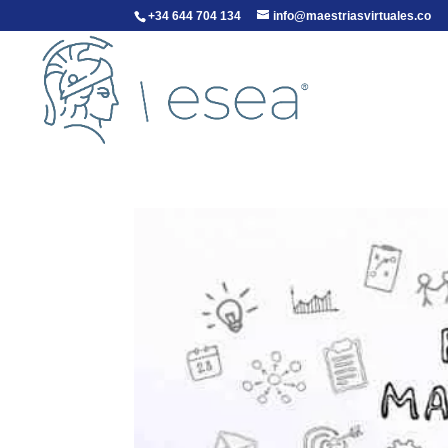
+34 644 704 134
info@maestriasvirtuales.co