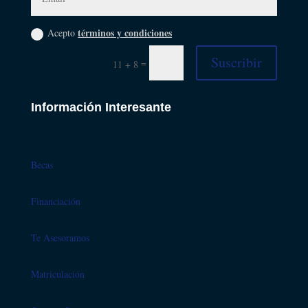
términos y condiciones
Acepto
Suscribir
=
11 + 8
Información Interesante
Becas
Financiación
Te Asesoramos
Matriculación